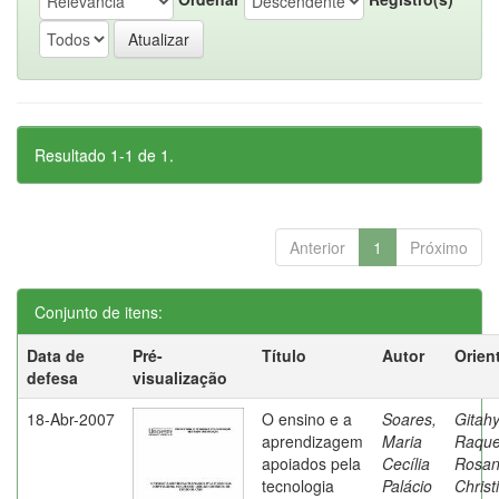
Resultado 1-1 de 1.
Anterior
1
Próximo
Conjunto de itens:
Data de
Pré-
Título
Autor
Orien
defesa
visualização
18-Abr-2007
O ensino e a
Soares,
Gitahy
aprendizagem
Maria
Raque
apoiados pela
Cecília
Rosa
tecnologia
Palácio
Christ