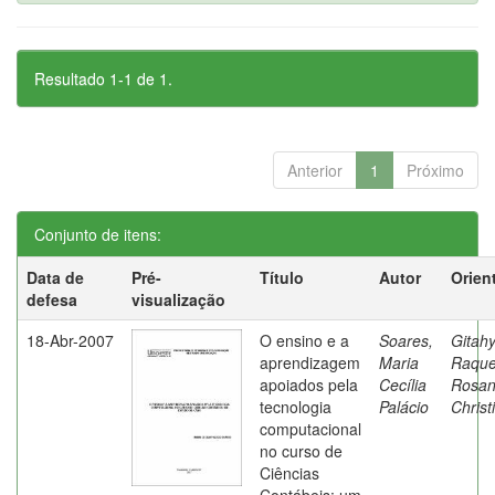
Resultado 1-1 de 1.
Anterior
1
Próximo
Conjunto de itens:
Data de
Pré-
Título
Autor
Orien
defesa
visualização
18-Abr-2007
O ensino e a
Soares,
Gitahy
aprendizagem
Maria
Raque
apoiados pela
Cecília
Rosa
tecnologia
Palácio
Christ
computacional
no curso de
Ciências