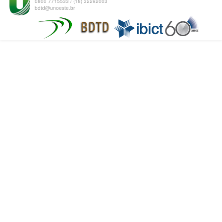
0800 7715533 / (18) 32292003
bdtd@unoeste.br