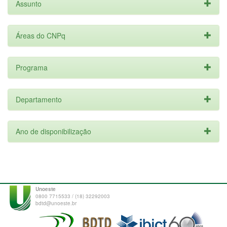
Assunto
Áreas do CNPq
Programa
Departamento
Ano de disponibilização
Unoeste
0800 7715533 / (18) 32292003
bdtd@unoeste.br