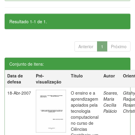
Resultado 1-1 de 1.
Anterior
1
Próximo
Conjunto de itens:
Data de
Pré-
Título
Autor
Orien
defesa
visualização
18-Abr-2007
O ensino e a
Soares,
Gitahy
aprendizagem
Maria
Raque
apoiados pela
Cecília
Rosa
tecnologia
Palácio
Christ
computacional
no curso de
Ciências