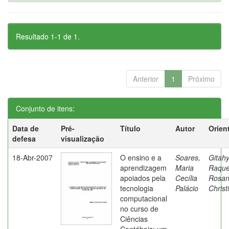
Resultado 1-1 de 1.
Anterior
1
Próximo
Conjunto de itens:
Data de
Pré-
Título
Autor
Orien
defesa
visualização
18-Abr-2007
O ensino e a
Soares,
Gitahy
aprendizagem
Maria
Raque
apoiados pela
Cecília
Rosa
tecnologia
Palácio
Christ
computacional
no curso de
Ciências