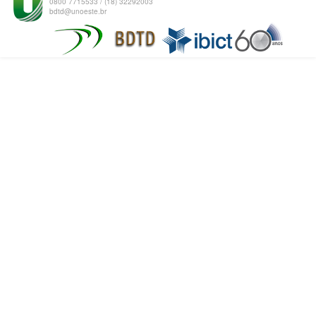
0800 7715533 / (18) 32292003
bdtd@unoeste.br