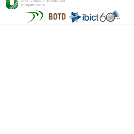
0800 7715533 / (18) 32292003
bdtd@unoeste.br