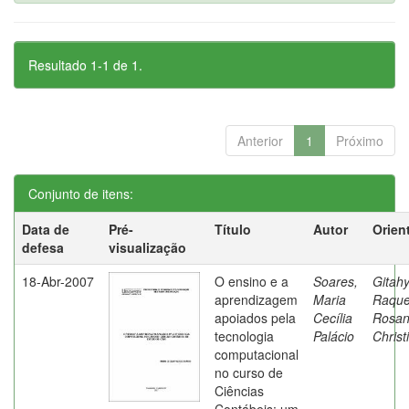
Resultado 1-1 de 1.
Anterior
1
Próximo
Conjunto de itens:
Data de
Pré-
Título
Autor
Orien
defesa
visualização
18-Abr-2007
O ensino e a
Soares,
Gitahy
aprendizagem
Maria
Raque
apoiados pela
Cecília
Rosa
tecnologia
Palácio
Christ
computacional
no curso de
Ciências