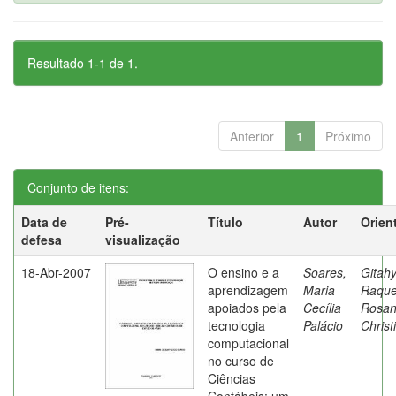
Resultado 1-1 de 1.
Anterior
1
Próximo
Conjunto de itens:
Data de
Pré-
Título
Autor
Orien
defesa
visualização
18-Abr-2007
O ensino e a
Soares,
Gitahy
aprendizagem
Maria
Raque
apoiados pela
Cecília
Rosa
tecnologia
Palácio
Christ
computacional
no curso de
Ciências