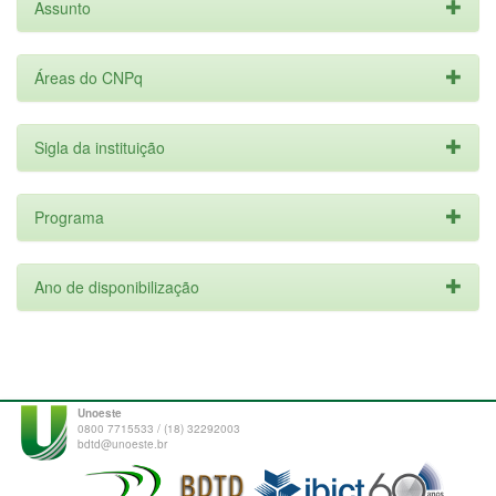
Assunto
Áreas do CNPq
Sigla da instituição
Programa
Ano de disponibilização
Unoeste
0800 7715533 / (18) 32292003
bdtd@unoeste.br