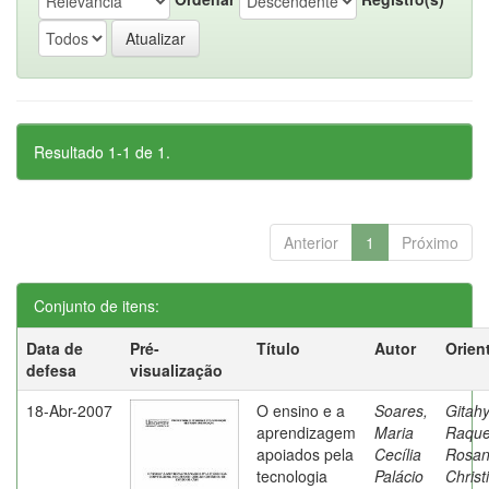
Resultado 1-1 de 1.
Anterior
1
Próximo
Conjunto de itens:
Data de
Pré-
Título
Autor
Orien
defesa
visualização
18-Abr-2007
O ensino e a
Soares,
Gitahy
aprendizagem
Maria
Raque
apoiados pela
Cecília
Rosa
tecnologia
Palácio
Christ