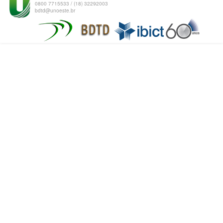
0800 7715533 / (18) 32292003
bdtd@unoeste.br