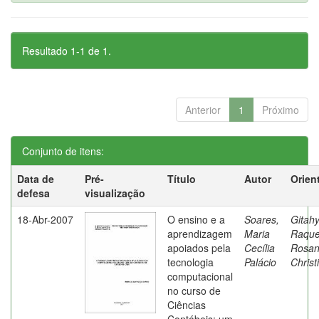
Resultado 1-1 de 1.
Anterior
1
Próximo
Conjunto de itens:
Data de
Pré-
Título
Autor
Orien
defesa
visualização
18-Abr-2007
O ensino e a
Soares,
Gitahy
aprendizagem
Maria
Raque
apoiados pela
Cecília
Rosa
tecnologia
Palácio
Christ
computacional
no curso de
Ciências