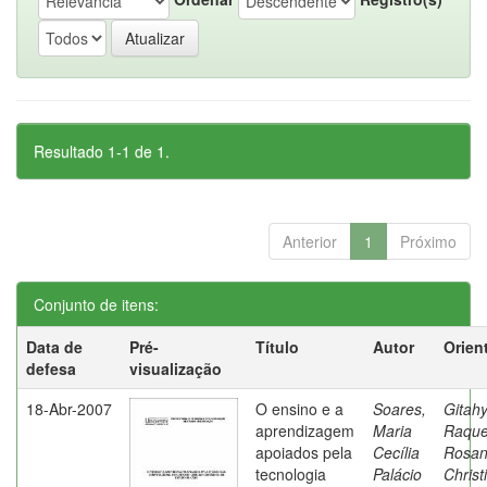
Resultado 1-1 de 1.
Anterior
1
Próximo
Conjunto de itens:
Data de
Pré-
Título
Autor
Orien
defesa
visualização
18-Abr-2007
O ensino e a
Soares,
Gitahy
aprendizagem
Maria
Raque
apoiados pela
Cecília
Rosa
tecnologia
Palácio
Christ