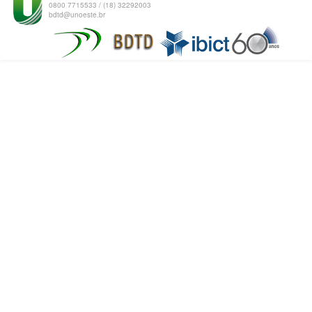
0800 7715533 / (18) 32292003
bdtd@unoeste.br