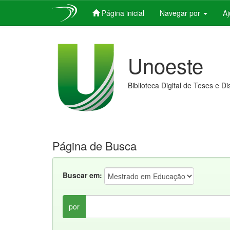
Página inicial
Navegar por
A
Skip
navigation
Unoeste
Biblioteca Digital de Teses e D
Página de Busca
Buscar em:
por