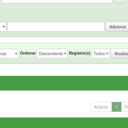
Ordenar
Registro(s)
Anterior
1
P