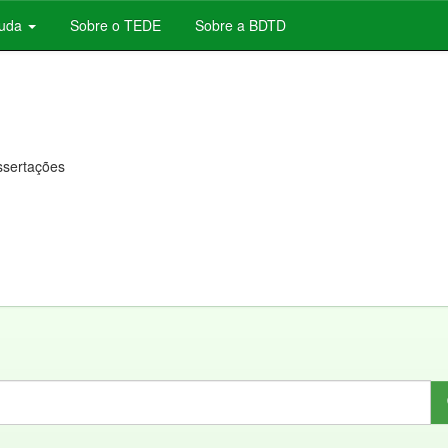
juda
Sobre o TEDE
Sobre a BDTD
issertações