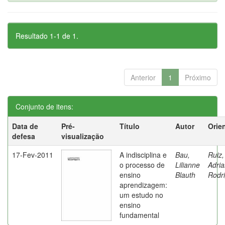
Resultado 1-1 de 1.
Anterior
1
Próximo
Conjunto de itens:
Data de
Pré-
Título
Autor
Orie
defesa
visualização
17-Fev-2011
A indisciplina e
Bau,
Ruiz,
o processo de
Lilianne
Adri
ensino
Blauth
Rodr
aprendizagem:
um estudo no
ensino
fundamental