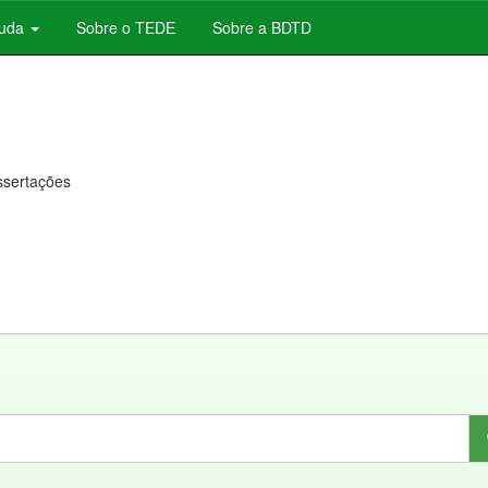
juda
Sobre o TEDE
Sobre a BDTD
issertações