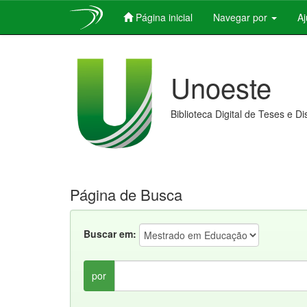
Página inicial
Navegar por
A
Skip
navigation
Unoeste
Biblioteca Digital de Teses e D
Página de Busca
Buscar em:
por