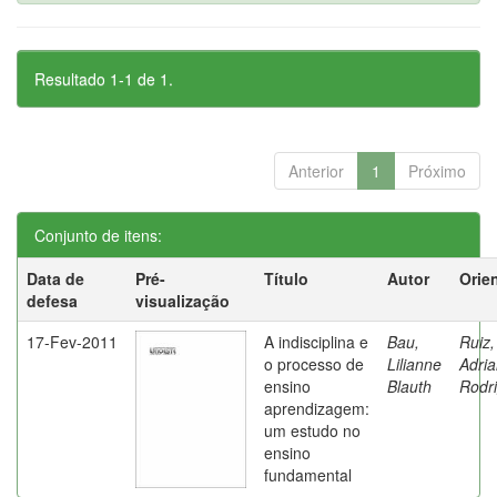
Resultado 1-1 de 1.
Anterior
1
Próximo
Conjunto de itens:
Data de
Pré-
Título
Autor
Orie
defesa
visualização
17-Fev-2011
A indisciplina e
Bau,
Ruiz,
o processo de
Lilianne
Adri
ensino
Blauth
Rodr
aprendizagem:
um estudo no
ensino
fundamental