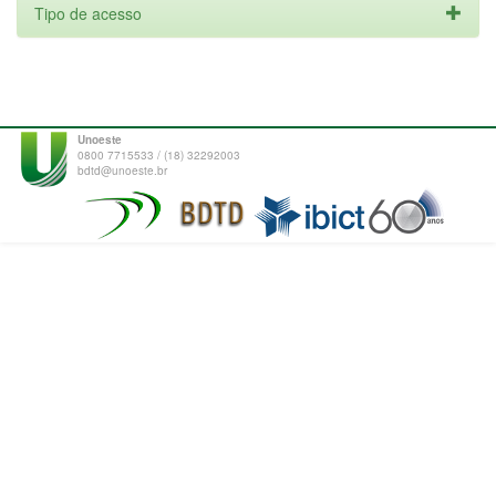
Tipo de acesso
Unoeste
0800 7715533 / (18) 32292003
bdtd@unoeste.br