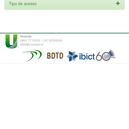
Tipo de acesso
Unoeste
0800 7715533 / (18) 32292003
bdtd@unoeste.br