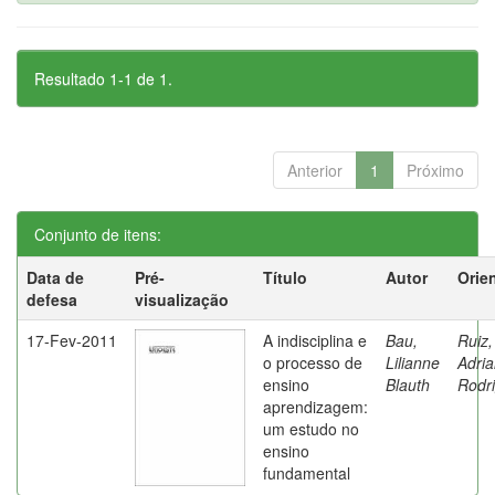
Resultado 1-1 de 1.
Anterior
1
Próximo
Conjunto de itens:
Data de
Pré-
Título
Autor
Orie
defesa
visualização
17-Fev-2011
A indisciplina e
Bau,
Ruiz,
o processo de
Lilianne
Adri
ensino
Blauth
Rodr
aprendizagem:
um estudo no
ensino
fundamental