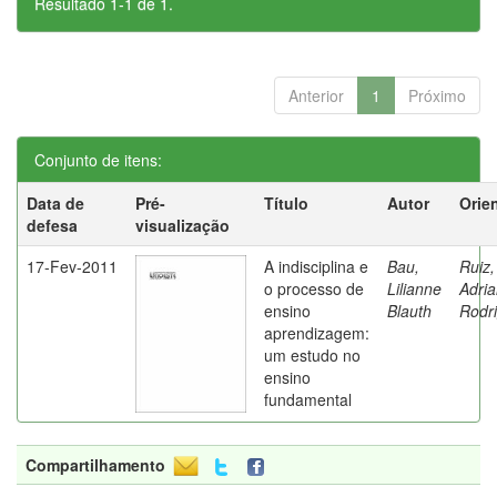
Resultado 1-1 de 1.
Anterior
1
Próximo
Conjunto de itens:
Data de
Pré-
Título
Autor
Orie
defesa
visualização
17-Fev-2011
A indisciplina e
Bau,
Ruiz,
o processo de
Lilianne
Adri
ensino
Blauth
Rodr
aprendizagem:
um estudo no
ensino
fundamental
Compartilhamento