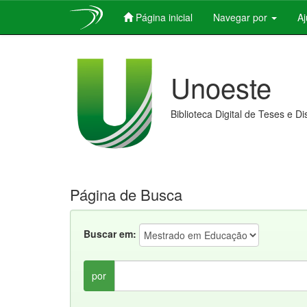
Página inicial
Navegar por
A
Skip
navigation
Unoeste
Biblioteca Digital de Teses e D
Página de Busca
Buscar em:
por