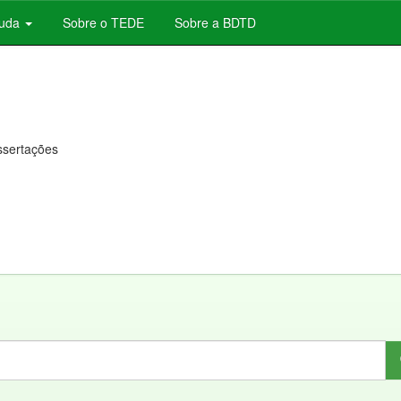
juda
Sobre o TEDE
Sobre a BDTD
issertações