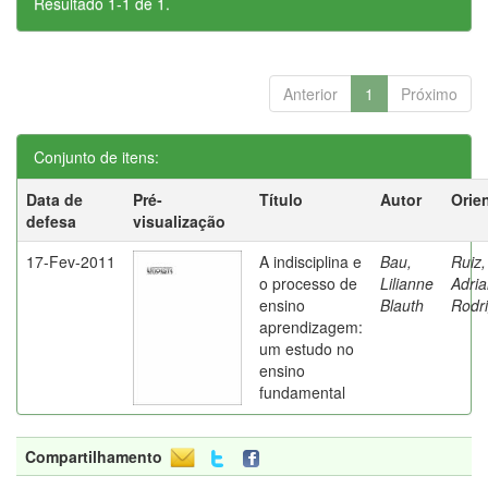
Resultado 1-1 de 1.
Anterior
1
Próximo
Conjunto de itens:
Data de
Pré-
Título
Autor
Orie
defesa
visualização
17-Fev-2011
A indisciplina e
Bau,
Ruiz,
o processo de
Lilianne
Adri
ensino
Blauth
Rodr
aprendizagem:
um estudo no
ensino
fundamental
Compartilhamento