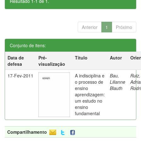
Resultado 1-1 de 1.
Anterior
1
Próximo
Conjunto de itens:
Data de
Pré-
Título
Autor
Orie
defesa
visualização
17-Fev-2011
A indisciplina e
Bau,
Ruiz,
o processo de
Lilianne
Adri
ensino
Blauth
Rodr
aprendizagem:
um estudo no
ensino
fundamental
Compartilhamento