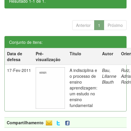
Resultado 1-1 de 1.
Anterior
1
Próximo
Conjunto de itens:
Data de
Pré-
Título
Autor
Orie
defesa
visualização
17-Fev-2011
A indisciplina e
Bau,
Ruiz,
o processo de
Lilianne
Adri
ensino
Blauth
Rodr
aprendizagem:
um estudo no
ensino
fundamental
Compartilhamento