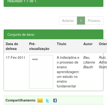
Resultado 1-1 de 1.
Anterior
1
Próximo
Conjunto de itens:
Data de
Pré-
Título
Autor
Orie
defesa
visualização
17-Fev-2011
A indisciplina e
Bau,
Ruiz,
o processo de
Lilianne
Adri
ensino
Blauth
Rodr
aprendizagem:
um estudo no
ensino
fundamental
Compartilhamento