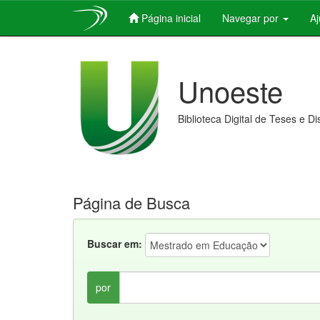
Página inicial
Navegar por
A
Skip
navigation
Unoeste
Biblioteca Digital de Teses e D
Página de Busca
Buscar em:
por