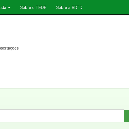
juda
Sobre o TEDE
Sobre a BDTD
issertações