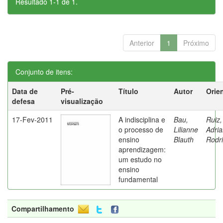
Resultado 1-1 de 1.
Anterior
1
Próximo
Conjunto de itens:
Data de
Pré-
Título
Autor
Orie
defesa
visualização
17-Fev-2011
A indisciplina e
Bau,
Ruiz,
o processo de
Lilianne
Adri
ensino
Blauth
Rodr
aprendizagem:
um estudo no
ensino
fundamental
Compartilhamento