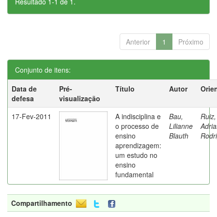
Resultado 1-1 de 1.
Anterior
1
Próximo
Conjunto de itens:
Data de
Pré-
Título
Autor
Orie
defesa
visualização
17-Fev-2011
A indisciplina e
Bau,
Ruiz,
o processo de
Lilianne
Adri
ensino
Blauth
Rodr
aprendizagem:
um estudo no
ensino
fundamental
Compartilhamento