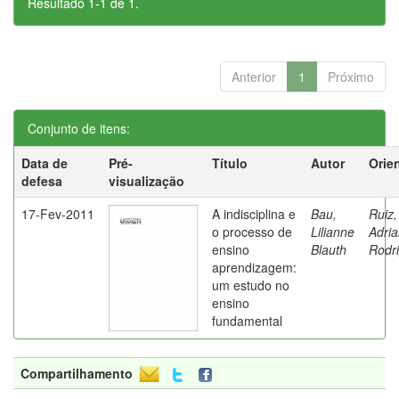
Resultado 1-1 de 1.
Anterior
1
Próximo
Conjunto de itens:
Data de
Pré-
Título
Autor
Orie
defesa
visualização
17-Fev-2011
A indisciplina e
Bau,
Ruiz,
o processo de
Lilianne
Adri
ensino
Blauth
Rodr
aprendizagem:
um estudo no
ensino
fundamental
Compartilhamento