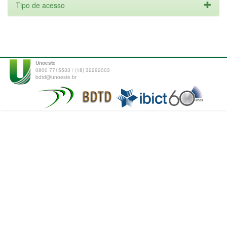
Tipo de acesso
Unoeste
0800 7715533 / (18) 32292003
bdtd@unoeste.br