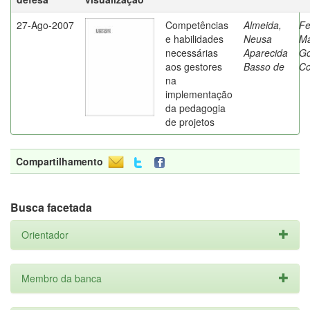
27-Ago-2007
Competências
Almeida,
Fe
e habilidades
Neusa
Ma
necessárias
Aparecida
G
aos gestores
Basso de
Co
na
implementação
da pedagogia
de projetos
Compartilhamento
Busca facetada
Orientador
Membro da banca