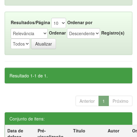
Resultados/Página
Ordenar por
Ordenar
Registro(s)
Resultado 1-1 de 1.
Anterior
1
Próximo
Conjunto de itens:
Data de
Pré-
Título
Autor
Or
defesa
visualização