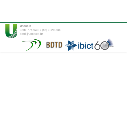
Unoeste
0800 7715533 / (18) 32292003
bdtd@unoeste.br