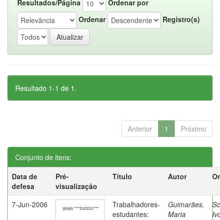
Resultados/Página
Ordenar por
Ordenar
Registro(s)
Resultado 1-1 de 1.
Anterior
1
Próximo
Conjunto de itens:
Data de
Pré-
Título
Autor
Or
defesa
visualização
7-Jun-2006
Trabalhadores-
Guimarães,
Sc
estudantes:
Maria
Iv