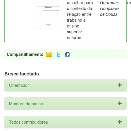
um olhar para
Gertrudes
Ta
o contexto da
Gonçalves
relação entre
de Souza
trabalho e
ensino
superior
noturno
Compartilhamento
Busca facetada
Orientador
Membro da banca
Todos contribuidores