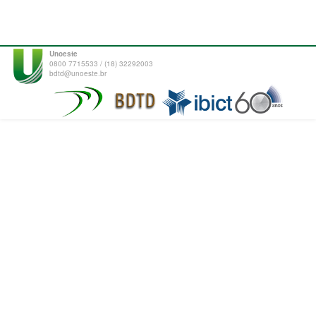
Unoeste
0800 7715533 / (18) 32292003
bdtd@unoeste.br