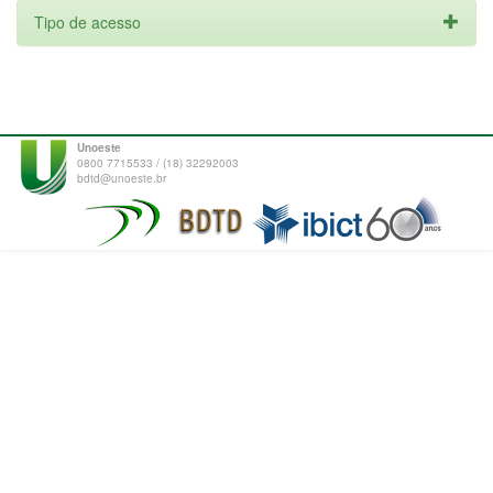
Tipo de acesso
Unoeste
0800 7715533 / (18) 32292003
bdtd@unoeste.br