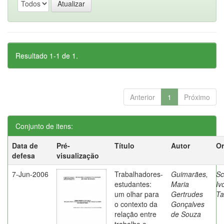
Resultado 1-1 de 1.
Anterior
1
Próximo
Conjunto de itens:
Data de
Pré-
Título
Autor
Or
defesa
visualização
7-Jun-2006
Trabalhadores-
Guimarães,
Sc
estudantes:
Maria
Iv
um olhar para
Gertrudes
Ta
o contexto da
Gonçalves
relação entre
de Souza