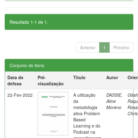
Resultado 1-1 de 1.
Anterior
1
Próximo
Conjunto de itens:
Data de
Pré-
Título
Autor
Orie
defesa
visualização
22-Fev-2022
A utilização
DASSIE,
Gitah
da
Aline
Raqu
metodologia
Moreno
Rosa
ativa Problem
Chris
Based
Learning e do
Podcast na