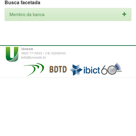
Busca facetada
Membro da banca
Unoeste
0800 7715533 / (18) 32292003
bdtd@unoeste.br