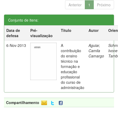
Anterior
1
Próximo
Conjunto de itens:
Data de
Pré-
Título
Autor
Orien
defesa
visualização
6-Nov-2013
A
Aguiar,
Schmi
contribuição
Camila
Ivone
do ensino
Camargo
Tambe
técnico na
formação e
educação
profissional
do curso de
administração
Compartilhamento