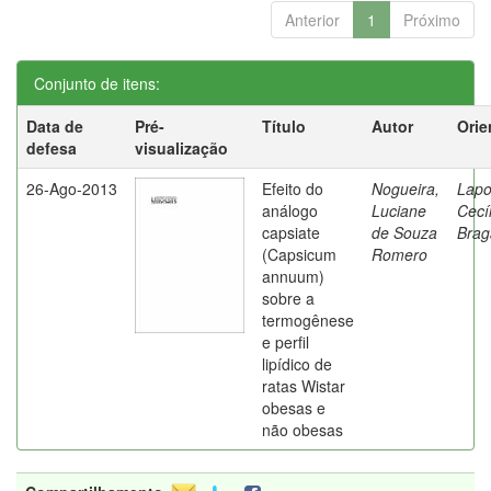
Anterior
1
Próximo
Conjunto de itens:
Data de
Pré-
Título
Autor
Orie
defesa
visualização
26-Ago-2013
Efeito do
Nogueira,
Lapo
análogo
Luciane
Cecíl
capsiate
de Souza
Brag
(Capsicum
Romero
annuum)
sobre a
termogênese
e perfil
lipídico de
ratas Wistar
obesas e
não obesas