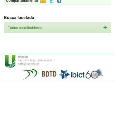
Compartilhamento
Busca facetada
Todos contribuidores
Unoeste
0800 7715533 / (18) 32292003
bdtd@unoeste.br