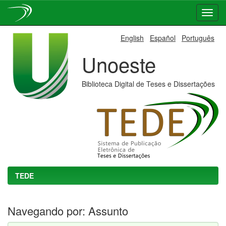
Skip
English
Español
Português
navigation
Unoeste
Biblioteca Digital de Teses e Dissertações
TEDE
Navegando por: Assunto