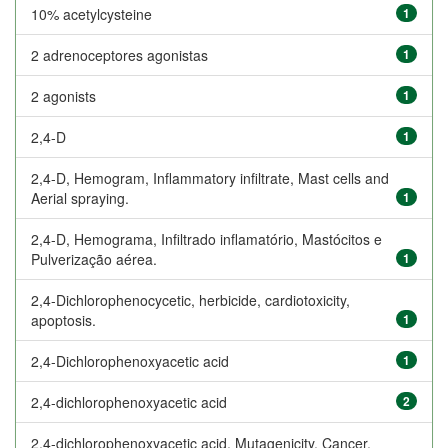
10% acetylcysteine
1
2 adrenoceptores agonistas
1
2 agonists
1
2,4-D
1
2,4-D, Hemogram, Inflammatory infiltrate, Mast cells and
Aerial spraying.
1
2,4-D, Hemograma, Infiltrado inflamatório, Mastócitos e
Pulverização aérea.
1
2,4-Dichlorophenocycetic, herbicide, cardiotoxicity,
apoptosis.
1
2,4-Dichlorophenoxyacetic acid
1
2,4-dichlorophenoxyacetic acid
2
2,4-dichlorophenoxyacetic acid, Mutagenicity, Cancer,