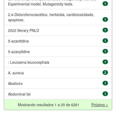
Experimental model, Mutagenicity tests.
1
2,4-Diclorofenociacético, herbicida, cardiotoxicidade,
apoptose.
1
2022 literary PNLD
1
5-azacitidina
1
5-azacytidine
1
: Leucaena leucocephala
1
A. aureus
2
Abattoirs
1
Abdominal fat
1
Mostrando resultados 1 a 20 de 6261
Próximo >