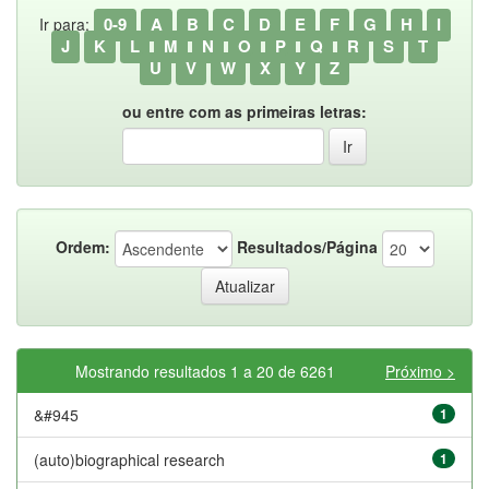
0-9
A
B
C
D
E
F
G
H
I
Ir para:
J
K
L
M
N
O
P
Q
R
S
T
U
V
W
X
Y
Z
ou entre com as primeiras letras:
Ordem:
Resultados/Página
Mostrando resultados 1 a 20 de 6261
Próximo >
&#945
1
(auto)biographical research
1